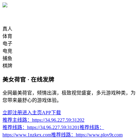
真人
体育
电子
电竞
捕鱼
棋牌
美女荷官 · 在线发牌
全网最美荷官，倾情出演，极致视觉盛宴，多元游戏种类，为
您带来最舒心的游戏体验。
立即注册
进入主页
APP下载
推荐主线路：
https://34.96.227.59:31202
推荐线路：
https://34.96.227.59:31201
推荐线路：
https://www.1nzkex.com
推荐线路：
https://www.plov9r.com