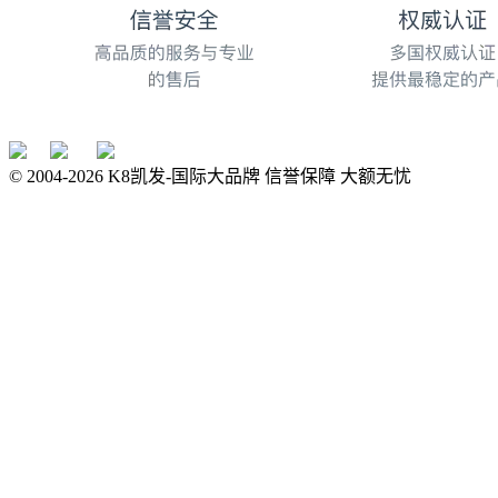
© 2004-
2026
K8凯发-国际大品牌 信誉保障 大额无忧