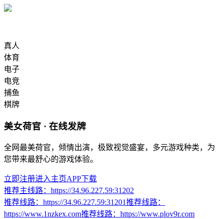
真人
体育
电子
电竞
捕鱼
棋牌
美女荷官 · 在线发牌
全网最美荷官，倾情出演，极致视觉盛宴，多元游戏种类，为
您带来最舒心的游戏体验。
立即注册
进入主页
APP下载
推荐主线路：
https://34.96.227.59:31202
推荐线路：
https://34.96.227.59:31201
推荐线路：
https://www.1nzkex.com
推荐线路：
https://www.plov9r.com